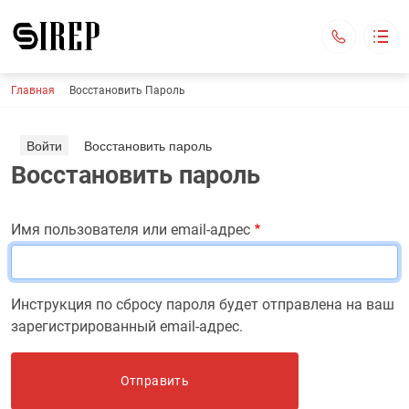
Строка навигации
Главная
Восстановить Пароль
Строительные материалы
Гибкие петли
Главные вкладки
Характеристики
Войти
Восстановить пароль
О нас
Восстановить пароль
Испытание петель
Контакты
Заказать
Имя пользователя или email-адрес
г. Чебоксары, ул. Кабельный проезд, д. 3
SIREP1@yandex.ru
Инструкция по сбросу пароля будет отправлена на ваш
+7 (953) 019-13-22
+7 (953) 448-78-23
+7 (902) 287-64-11
зарегистрированный email-адрес.
Обратный вызов